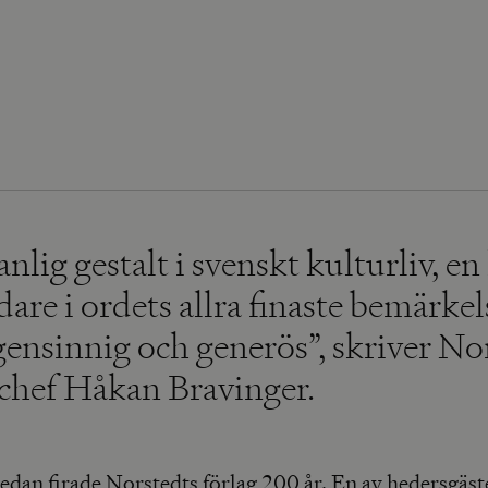
nlig gestalt i svenskt kulturliv, en
dare i ordets allra finaste bemärkel
gensinnig och generös”, skriver No
schef Håkan Bravinger.
sedan firade Norstedts förlag 200 år. En av hedersgäst