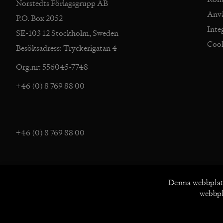
Norstedts Förlagsgrupp AB
Anv
P.O. Box 2052
Inte
SE-103 12 Stockholm, Sweden
Coo
Besöksadress: Tryckerigatan 4
Org.nr: 556045-7748
+46 (0) 8 769 88 00
+46 (0) 8 769 88 00
Denna webbplat
webbpla
UTFORSKA NORSTEDTS