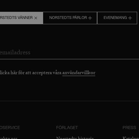
RSTEDTS VÄNNER
NORSTEDTS PÄRLOR
EVENEMANG
licka här för att acceptera våra
användarvillkor
DSERVICE
FÖRLAGET
PRESS
takta oss
Norstedts historia
Katalog