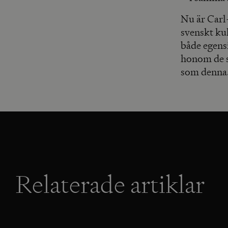
Nu är Carl
svenskt kul
både egens
honom de s
som denna
Relaterade artiklar