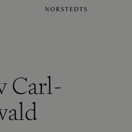
v Carl-
wald