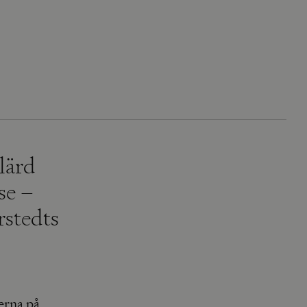
 lärd
se –
rstedts
erna på