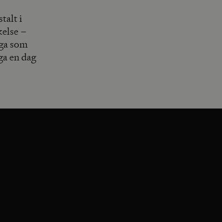
talt i
kelse –
nga som
ga en dag