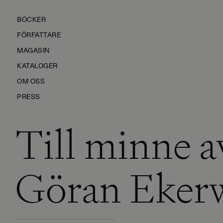
BÖCKER
FÖRFATTARE
MAGASIN
KATALOGER
OM OSS
PRESS
Till minne a
KONTAKTA OSS
HÅLLBARHET
MANUS
Göran Eker