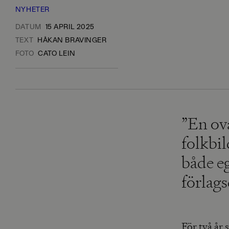
NYHETER
DATUM
15 APRIL 2025
TEXT
HÅKAN BRAVINGER
FOTO
CATO LEIN
”En ova
folkbil
både e
förlag
För två år 