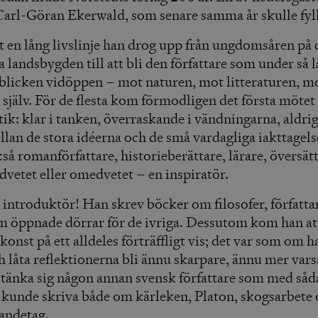
 Carl-Göran Ekerwald, som senare samma år skulle fyll
t en lång livslinje han drog upp från ungdomsåren på
 landsbygden till att bli den författare som under så l
blicken vidöppen – mot naturen, mot litteraturen, m
själv. För de flesta kom förmodligen det första möte
tik: klar i tanken, överraskande i vändningarna, aldrig
llan de stora idéerna och de små vardagliga iakttagel
så romanförfattare, historieberättare, lärare, översät
dvetet eller omedvetet – en inspiratör.
 introduktör! Han skrev böcker om filosofer, författa
m öppnade dörrar för de ivriga. Dessutom kom han att
konst på ett alldeles förträffligt vis; det var som om ha
ch låta reflektionerna bli ännu skarpare, ännu mer va
tt tänka sig någon annan svensk författare som med så
t kunde skriva både om kärleken, Platon, skogsarbete
andetag.