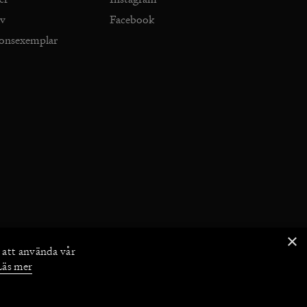
iv
Facebook
ionsexemplar
×
 att använda vår
Läs mer