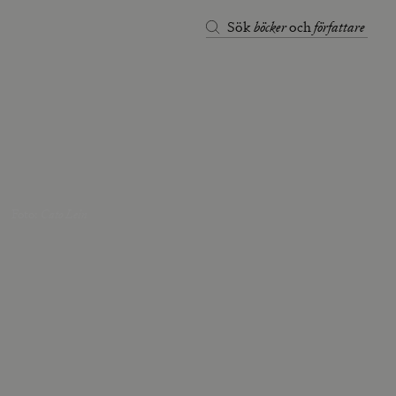
böcker
författare
Sök
och
Foto
:
Cato Lein