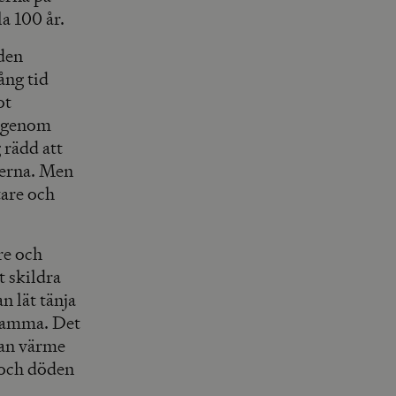
a 100 år.
 den
ång tid
ot
t genom
 rädd att
serna. Men
tare och
re och
 skildra
n lät tänja
rsamma. Det
dan värme
 och döden