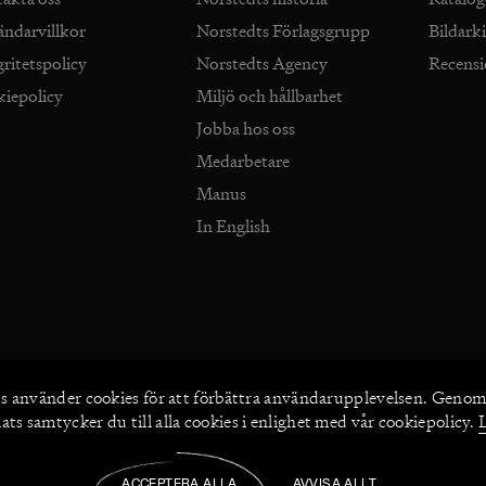
ändarvillkor
Norstedts Förlagsgrupp
Bildark
gritetspolicy
Norstedts Agency
Recens
kiepolicy
Miljö och hållbarhet
Jobba hos oss
Medarbetare
Manus
In English
s använder
cookies
för att förbättra användarupplevelsen. Genom
ts samtycker du till alla cookies i enlighet med vår cookiepolicy.
2026
©
Norstedts
ACCEPTERA ALLA
AVVISA ALLT