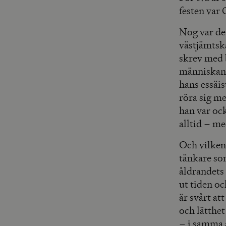
festen var
Nog var de
västjämtska
skrev med 
människan 
hans essäis
röra sig me
han var ock
alltid – me
Och vilken
tänkare so
åldrandets 
ut tiden o
är svårt a
och lätthe
– i samma 