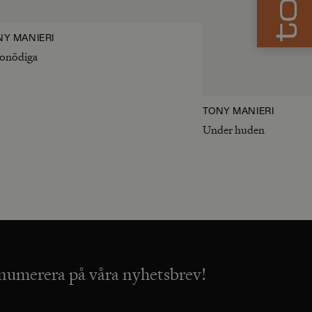
NY MANIERI
onödiga
TONY MANIERI
Under huden
numerera på våra nyhetsbrev!