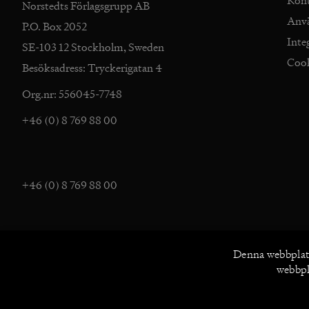
Kon
Norstedts Förlagsgrupp AB
Anv
P.O. Box 2052
Inte
SE-103 12 Stockholm, Sweden
Coo
Besöksadress: Tryckerigatan 4
Org.nr: 556045-7748
+46 (0) 8 769 88 00
+46 (0) 8 769 88 00
Denna webbplat
webbpla
UTFORSKA NORSTEDTS