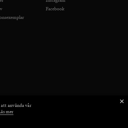
er
Instagram
iv
Facebook
ionsexemplar
×
 att använda vår
Läs mer