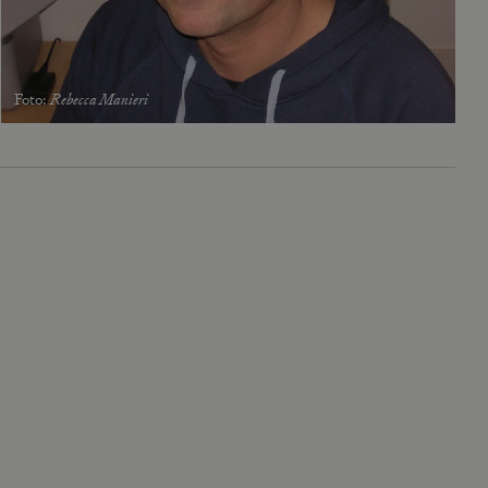
Foto
:
Rebecca Manieri