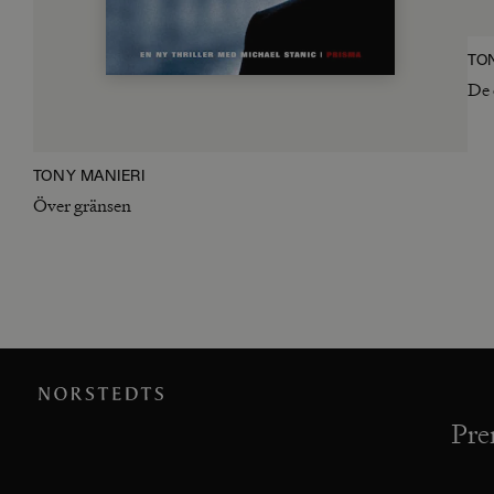
TO
De 
TONY MANIERI
Över gränsen
Pre