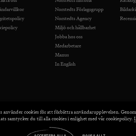
takta oss
Norstedts historia
Katalog
ändarvillkor
Norstedts Förlagsgrupp
Bildark
gritetspolicy
Norstedts Agency
Recens
kiepolicy
Miljö och hållbarhet
Jobba hos oss
Medarbetare
Manus
In English
s använder
cookies
för att förbättra användarupplevelsen. Genom
ts samtycker du till alla cookies i enlighet med vår cookiepolicy.
2026
©
Norstedts