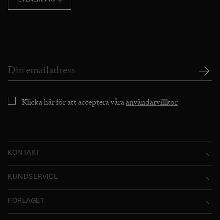
EVENEMANG
Klicka här för att acceptera våra
användarvillkor
KONTAKT
Norstedts Förlagsgrupp AB
KUNDSERVICE
P.O. Box 2052
Kontakta oss
FÖRLAGET
SE-103 12 Stockholm, Sweden
Användarvillkor
Norstedts historia