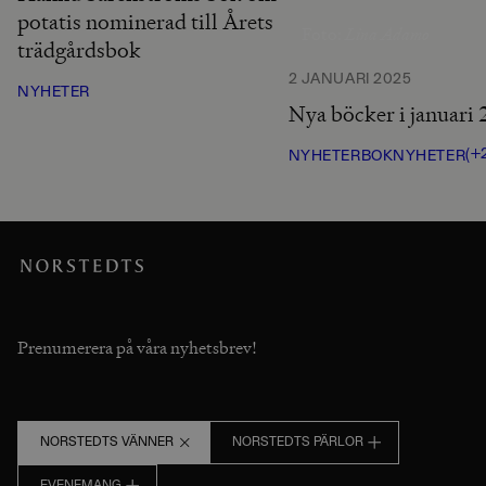
potatis nominerad till Årets
Lina Adamo
Foto:
trädgårdsbok
2 JANUARI 2025
NYHETER
Nya böcker i januari
(+
NYHETER
BOKNYHETER
Prenumerera på våra nyhetsbrev!
NORSTEDTS VÄNNER
NORSTEDTS PÄRLOR