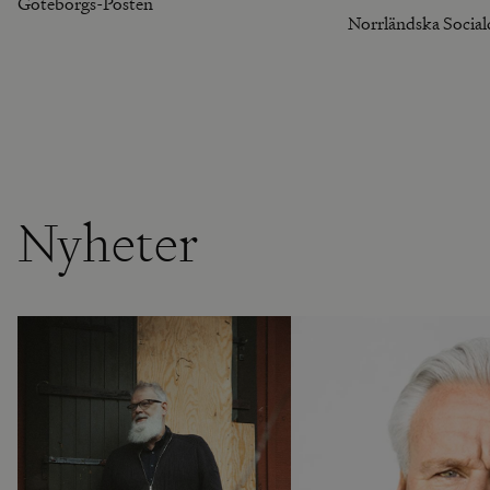
Göteborgs-Posten
miljöskildringar. 
Norrländska Socia
Haparanda och he
Nyheter