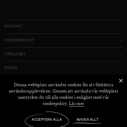
KONTAKT
Norstedts Förlagsgrupp AB
KUNDSERVICE
P.O. Box 2052
Kontakta oss
FÖRLAGET
SE-103 12 Stockholm, Sweden
Användarvillkor
Norstedts historia
Besöksadress: Tryckerigatan 4
PRESS
Integritetspolicy
Norstedts Förlagsgrupp
Kataloger
×
Org.nr: 556045-7748
Cookiepolicy
FÖLJ OSS
Denna webbplats använder
cookies
för att förbättra
Norstedts Agency
Bildarkiv
+46 (0) 8 769 88 00
användarupplevelsen. Genom att använda vår webbplats
Instagram
Miljö och hållbarhet
2026
©
Norstedts
samtycker du till alla cookies i enlighet med vår
Recensionsexemplar
+46 (0) 8 769 88 00
Facebook
cookiepolicy.
Läs mer
Jobba hos oss
UTFORSKA NORSTEDTS
Medarbetare
ACCEPTERA ALLA
AVVISA ALLT