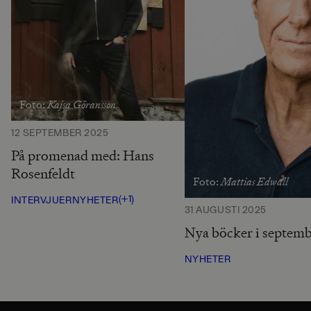
Kajsa Göransson
Foto:
12 SEPTEMBER 2025
På promenad med: Hans
Rosenfeldt
Mattias Edwall
Foto:
(+1)
INTERVJUER
NYHETER
31 AUGUSTI 2025
Nya böcker i septem
NYHETER