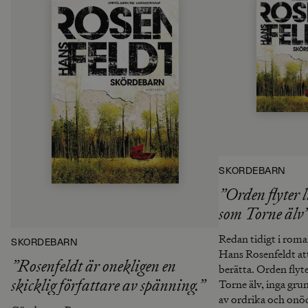
SKÖRDEBARN
”Orden flyter l
som Torne älv
Redan tidigt i roma
SKÖRDEBARN
Hans Rosenfeldt at
”Rosenfeldt är onekligen en
berätta. Orden flyte
skicklig författare av spänning.”
Torne älv, inga gru
av ordrika och onö