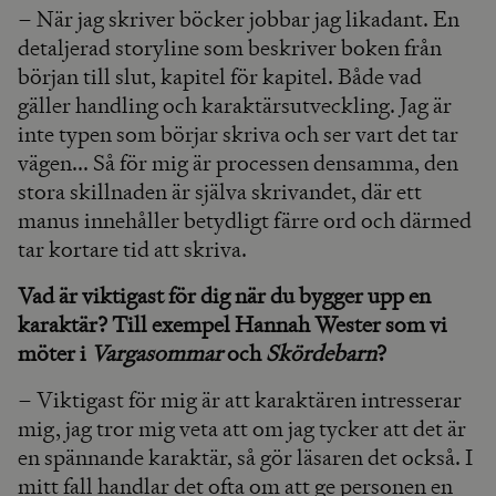
– När jag skriver böcker jobbar jag likadant. En
detaljerad storyline som beskriver boken från
början till slut, kapitel för kapitel. Både vad
gäller handling och karaktärsutveckling. Jag är
inte typen som börjar skriva och ser vart det tar
vägen... Så för mig är processen densamma, den
stora skillnaden är själva skrivandet, där ett
manus innehåller betydligt färre ord och därmed
tar kortare tid att skriva.
Vad är viktigast för dig när du bygger upp en
karaktär? Till exempel Hannah Wester som vi
möter i
Vargasommar
och
Skördebarn
?
– Viktigast för mig är att karaktären intresserar
mig, jag tror mig veta att om jag tycker att det är
en spännande karaktär, så gör läsaren det också. I
mitt fall handlar det ofta om att ge personen en