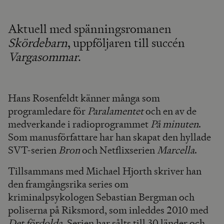
Aktuell med spänningsromanen
Skördebarn
, uppföljaren till succén
Vargasommar
.
Hans Rosenfeldt känner många som
programledare för
Paralamentet
och en av de
medverkande i radioprogrammet
På minuten
.
Som manusförfattare har han skapat den hyllade
SVT-serien
Bron
och Netflixserien
Marcella
.
Tillsammans med Michael Hjorth skriver han
den framgångsrika series om
kriminalpsykologen Sebastian Bergman och
poliserna på Riksmord, som inleddes 2010 med
Det fördolda
. Serien har sålts till 30 länder och