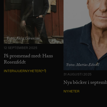
Kajsa Göransson
Foto:
12 SEPTEMBER 2025
På promenad med: Hans
Rosenfeldt
Mattias Edwall
Foto:
(+1)
INTERVJUER
NYHETER
31 AUGUSTI 2025
Nya böcker i septem
NYHETER