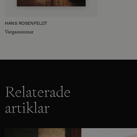
HANS ROSENFELDT
Vargasommar
Relaterade
artiklar