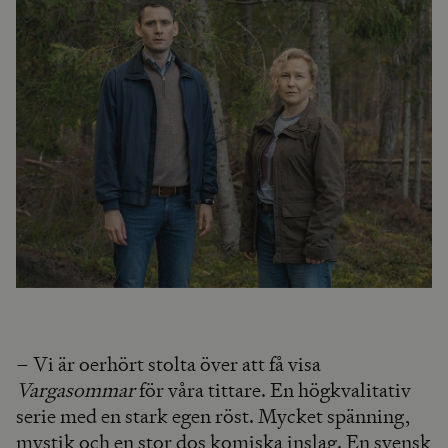
– Vi är oerhört stolta över att få visa
Vargasommar
för våra tittare. En högkvalitativ
serie med en stark egen röst. Mycket spänning,
mystik och en stor dos komiska inslag. En svensk