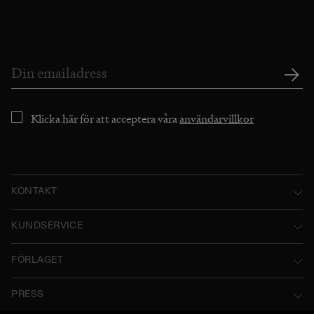
Klicka här för att acceptera våra
användarvillkor
KONTAKT
Norstedts Förlagsgrupp AB
KUNDSERVICE
P.O. Box 2052
Kontakta oss
FÖRLAGET
SE-103 12 Stockholm, Sweden
Användarvillkor
Norstedts historia
Besöksadress: Tryckerigatan 4
PRESS
Integritetspolicy
Norstedts Förlagsgrupp