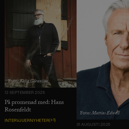
Kajsa Göransson
Foto:
12 SEPTEMBER 2025
På promenad med: Hans
Rosenfeldt
Mattias Edwall
Foto:
(+1)
INTERVJUER
NYHETER
31 AUGUSTI 2025