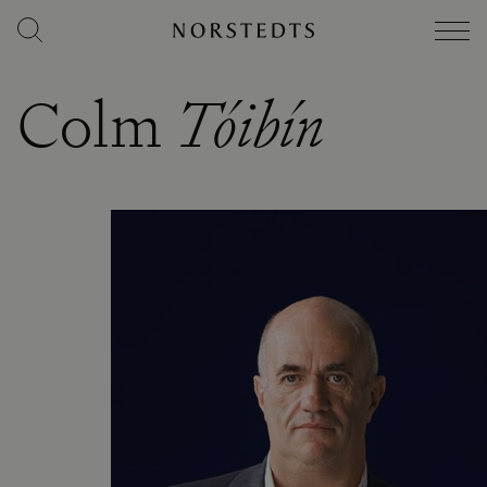
Colm
Tóibín