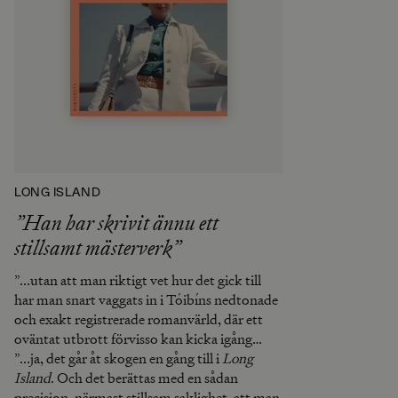
LONG ISLAND
”Han har skrivit ännu ett
stillsamt mästerverk”
”...utan att man riktigt vet hur det gick till
har man snart vaggats in i Tóibíns nedtonade
och exakt registrerade romanvärld, där ett
oväntat utbrott förvisso kan kicka igång
handlingen, men där de verkligt stora
”...ja, det går åt skogen en gång till i
Long
stormarna fortfarande utspelar sig mellan
Island
. Och det berättas med en sådan
raderna.”
precision, närmast stillsam saklighet, att man