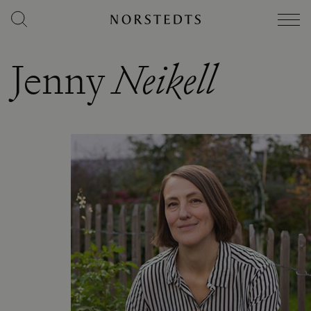
Jenny
Neikell