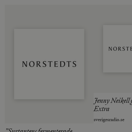
Jenny Neikell 
Extra
sverigesradio.se
”Surtantens fermenterade