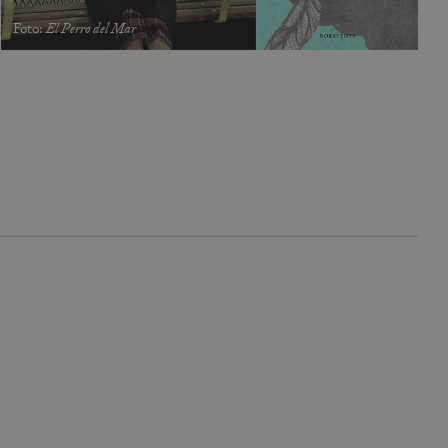
Foto
:
El Perro del Mar