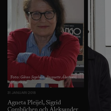
Göran Segeholm, Jacquette Åkerman,
Foto:
Mai Nestor
31 JANUARI 2018
Agneta Pleijel, Sigrid
Combüchen och Aleksander