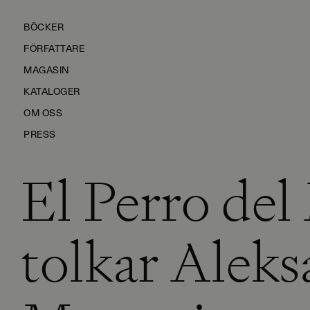
BÖCKER
FÖRFATTARE
MAGASIN
KATALOGER
OM OSS
PRESS
El Perro del
KONTAKTA OSS
HÅLLBARHET
MANUS
tolkar Alek