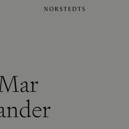
 Mar
sander