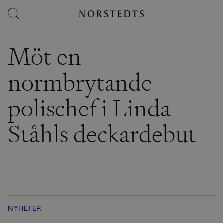
Möt en
normbrytande
polischef i Linda
Ståhls deckardebut
Foto
:
Kajsa Göransson
NYHETER