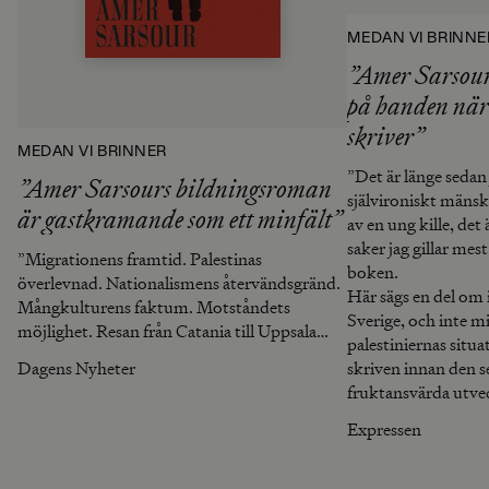
MEDAN VI BRINNE
”Amer Sarsour 
på handen när
skriver”
MEDAN VI BRINNER
”Det är länge sedan 
”Amer Sarsours bildningsroman
självironiskt mänsk
är gastkramande som ett minfält”
av en ung kille, det 
saker jag gillar me
”Migrationens framtid. Palestinas
boken.
överlevnad. Nationalismens återvändsgränd.
Här sägs en del om 
Mångkulturens faktum. Motståndets
Sverige, och inte 
möjlighet. Resan från Catania till Uppsala
palestiniernas situ
handlar om ödesfrågorna. Det är länge sedan
Dagens Nyheter
skriven innan den s
jag läste en ung författare som så beslutsamt
fruktansvärda utve
gav kropp åt det tjugoförsta århundradets
Gazaremsan men sk
obarmhärtiga världsteater.”
Expressen
obehagligt och för
extra tyngd åt Ame
text.”