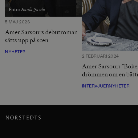
Banfa Jawla
Foto:
5 MAJ 2026
Amer Sarsours debutroman
sätts upp på scen
Banfa Jawla
Foto:
NYHETER
2 FEBRUARI 2024
Amer Sarsour: ”Boke
drömmen om en bättr
INTERVJUER
NYHETER