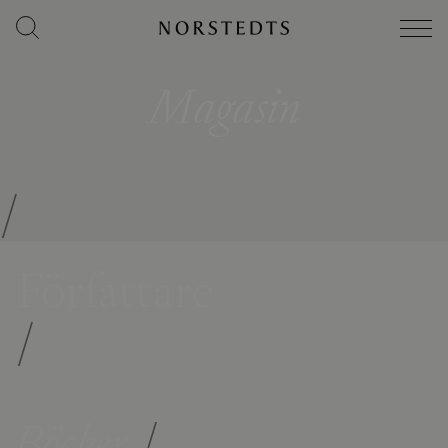
Magasin
/
Författare
/
Böcker
/