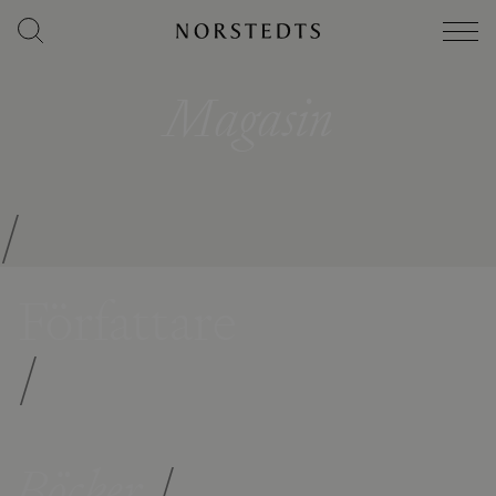
Magasin
/
Författare
/
Böcker
/