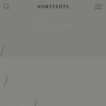
Magasin
/
Författare
/
Böcker
/