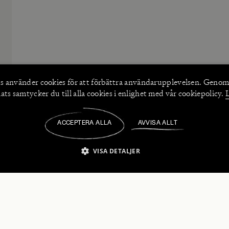
s använder
cookies
för att förbättra användarupplevelsen. Genom
ts samtycker du till alla cookies i enlighet med vår cookiepolicy.
ACCEPTERA ALLA
AVVISA ALLT
/
VISA DETALJER
IKT NÖDVÄNDIGT
PRESTANDA
INRIKTNING
FU
numerera på våra nyhetsbrev!
Strikt nödvändigt
Prestanda
Inriktning
Funktioner