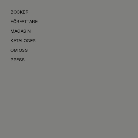
BÖCKER
FÖRFATTARE
MAGASIN
KATALOGER
OM OSS
PRESS
KONTAKTA OSS
HÅLLBARHET
MANUS