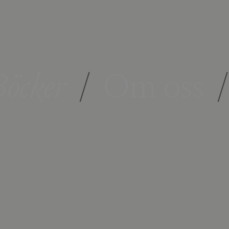
öcker
/
Om oss
/