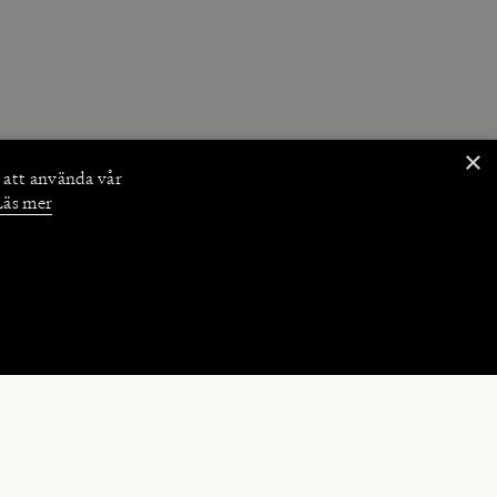
×
 att använda vår
Läs mer
NKTIONER