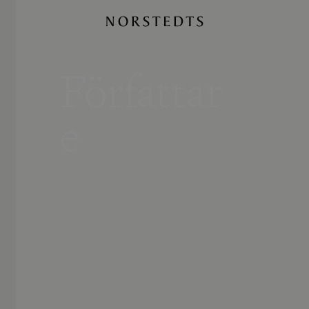
Författar
e