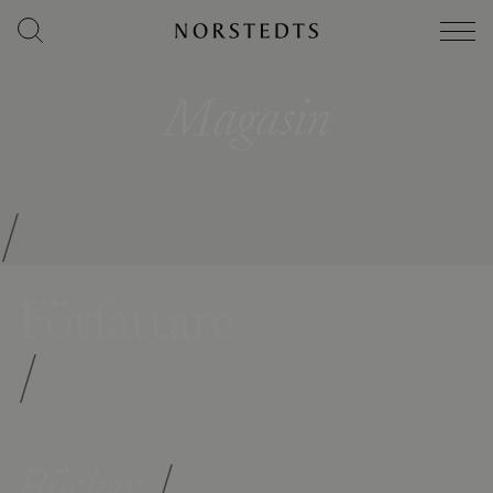
Magasin
/
Författare
/
Böcker
/