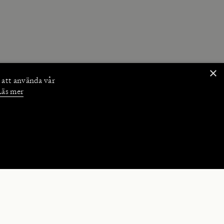
×
 att använda vår
Läs mer
NKTIONER