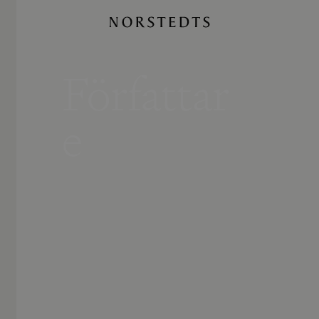
Författar
e