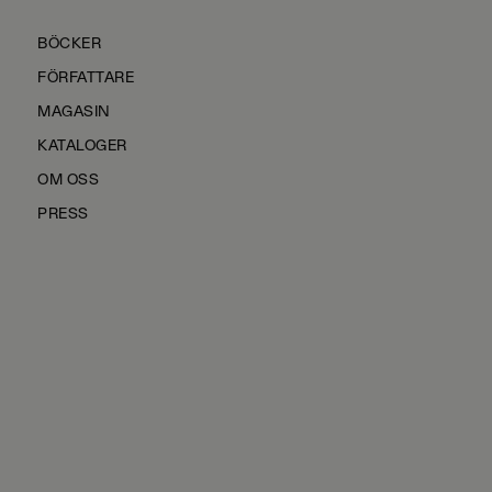
BÖCKER
FÖRFATTARE
MAGASIN
KATALOGER
OM OSS
PRESS
KONTAKTA OSS
HÅLLBARHET
MANUS