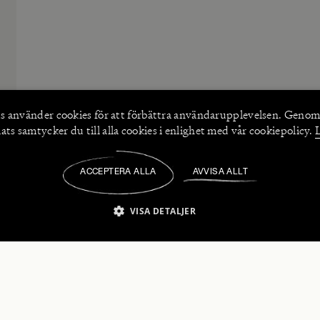
s använder
cookies
för att förbättra användarupplevelsen. Genom
ts samtycker du till alla cookies i enlighet med vår cookiepolicy.
ACCEPTERA ALLA
AVVISA ALLT
/
VISA DETALJER
IKT NÖDVÄNDIGT
PRESTANDA
INRIKTNING
FU
numerera på våra nyhetsbrev!
Strikt nödvändigt
Prestanda
Inriktning
Funktioner