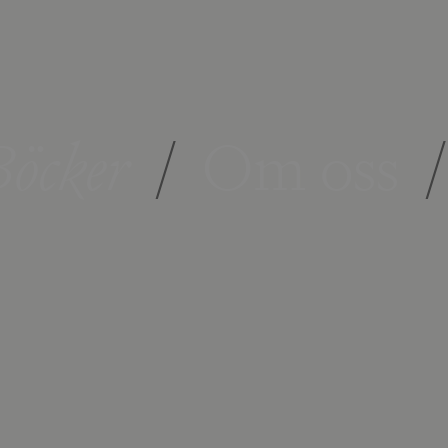
öcker
/
Om oss
/