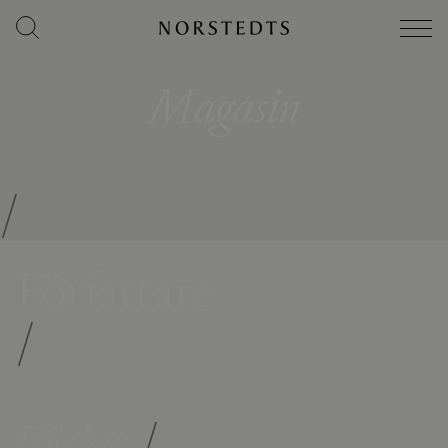
Magasin
/
Författare
/
Böcker
/