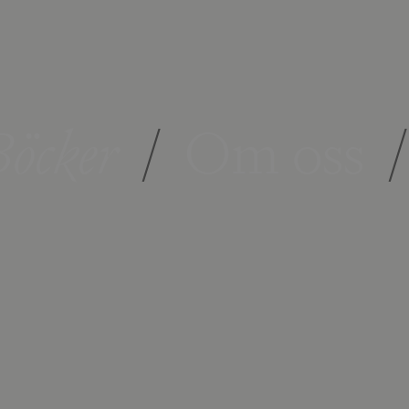
öcker
/
Om oss
/