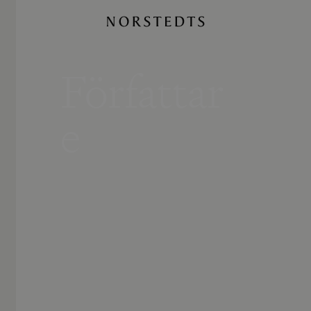
Författar
e