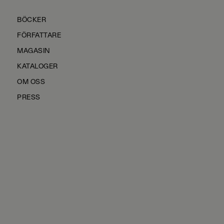
BÖCKER
FÖRFATTARE
MAGASIN
KATALOGER
OM OSS
PRESS
KONTAKTA OSS
HÅLLBARHET
MANUS