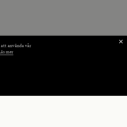
×
 att använda vår
Läs mer
NKTIONER