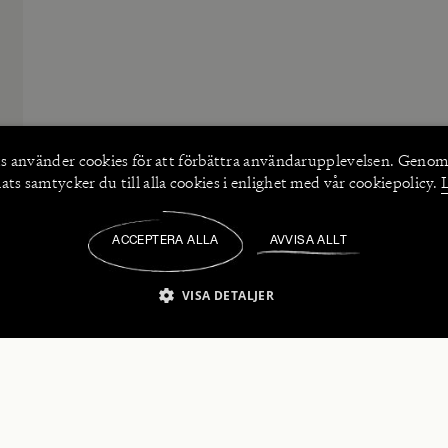
s använder
cookies
för att förbättra användarupplevelsen. Genom
ts samtycker du till alla cookies i enlighet med vår cookiepolicy.
ACCEPTERA ALLA
AVVISA ALLT
/
VISA DETALJER
IKT NÖDVÄNDIGT
PRESTANDA
INRIKTNING
FU
numerera på våra nyhetsbrev!
Strikt nödvändigt
Prestanda
Inriktning
Funktioner