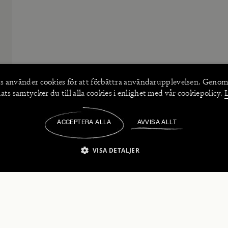
s använder
cookies
för att förbättra användarupplevelsen. Genom
ts samtycker du till alla cookies i enlighet med vår cookiepolicy.
ACCEPTERA ALLA
AVVISA ALLT
/
VISA DETALJER
IKT NÖDVÄNDIGT
PRESTANDA
INRIKTNING
FU
numerera på våra nyhetsbrev!
Strikt nödvändigt
Prestanda
Inriktning
Funktioner