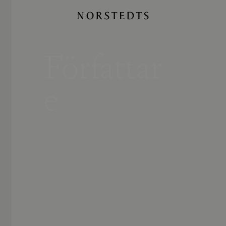
Författar
e