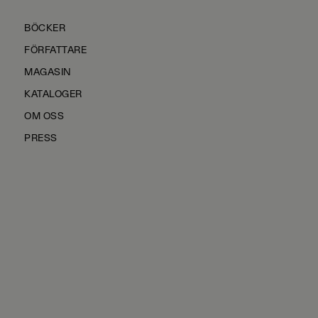
BÖCKER
FÖRFATTARE
MAGASIN
KATALOGER
OM OSS
PRESS
KONTAKTA OSS
HÅLLBARHET
MANUS