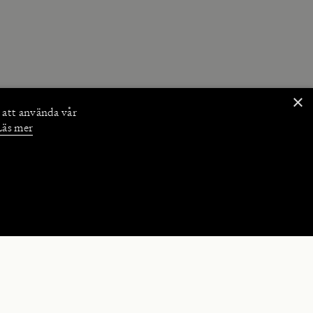
×
 att använda vår
Läs mer
NKTIONER