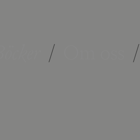
öcker
/
Om oss
/