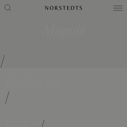
Magasin
/
Författare
/
Böcker
/