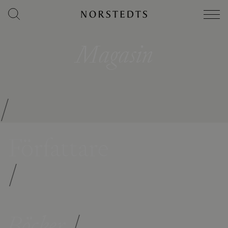
Magasin
/
Författare
/
Böcker
/