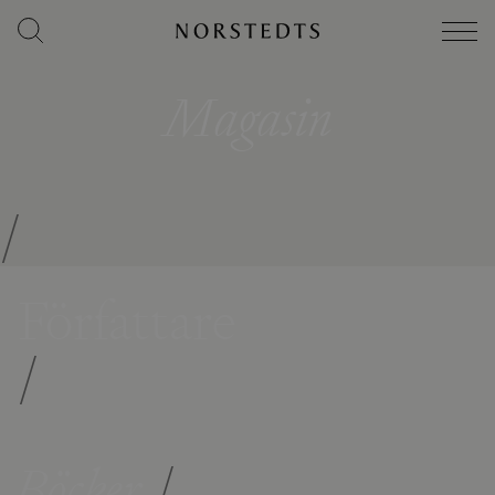
Magasin
/
Författare
/
Böcker
/