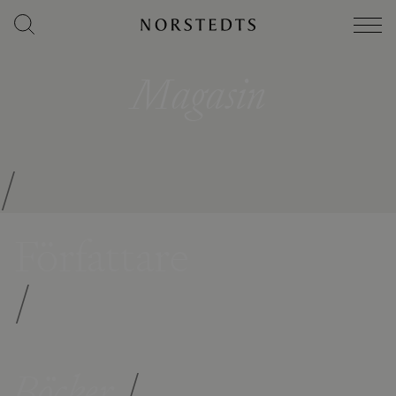
Magasin
/
Författare
/
Böcker
/