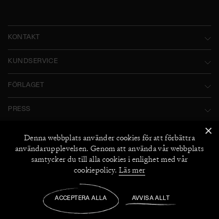
KONTAKT
Norstedts Förlagsgrupp AB
KUNDSERVICE
P.O. Box 2052
Kontakta oss
FÖRLAGET
SE-103 12 Stockholm, Sweden
Användarvillkor
Norstedts historia
Besöksadress: Tryckerigatan 4
PRESS
Integritetspolicy
Norstedts Förlagsgrupp
Kataloger
×
Org.nr: 556045-7748
Cookiepolicy
FÖLJ OSS
Denna webbplats använder
cookies
för att förbättra
Norstedts Agency
Bildarkiv
+46 (0) 8 769 88 00
användarupplevelsen. Genom att använda vår webbplats
Instagram
Miljö och hållbarhet
2026
©
Norstedts
samtycker du till alla cookies i enlighet med vår
Recensionsexemplar
+46 (0) 8 769 88 00
Facebook
cookiepolicy.
Läs mer
Jobba hos oss
UTFORSKA NORSTEDTS
Medarbetare
ACCEPTERA ALLA
AVVISA ALLT
Manus