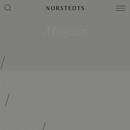
Magasin
/
Författare
/
Böcker
/