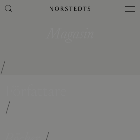
Magasin
/
Författare
/
Böcker
/