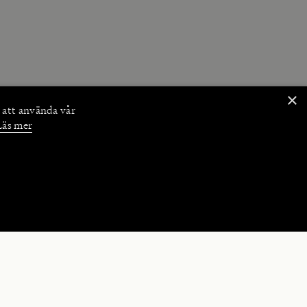
×
 att använda vår
Läs mer
NKTIONER