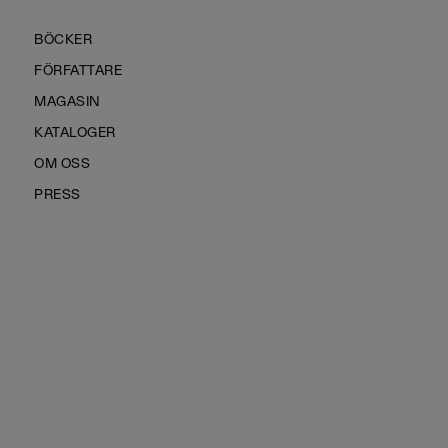
BÖCKER
FÖRFATTARE
MAGASIN
KATALOGER
OM OSS
PRESS
KONTAKTA OSS
HÅLLBARHET
MANUS