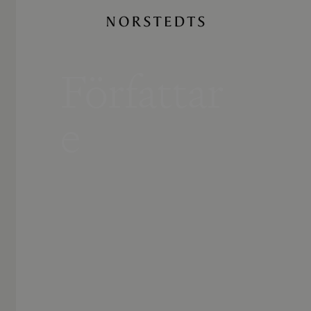
Författar
e