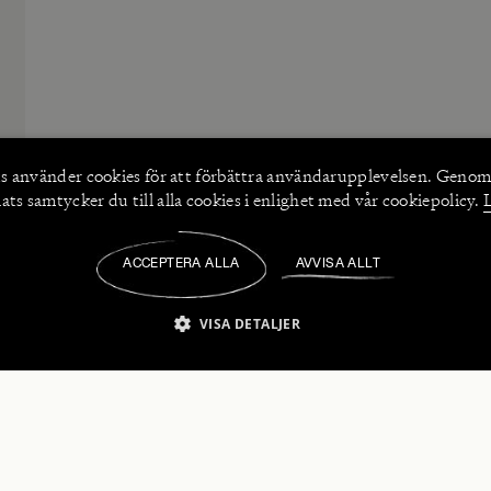
s använder
cookies
för att förbättra användarupplevelsen. Genom
ts samtycker du till alla cookies i enlighet med vår cookiepolicy.
ACCEPTERA ALLA
AVVISA ALLT
/
VISA DETALJER
IKT NÖDVÄNDIGT
PRESTANDA
INRIKTNING
FU
numerera på våra nyhetsbrev!
Strikt nödvändigt
Prestanda
Inriktning
Funktioner