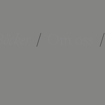
öcker
/
Om oss
/