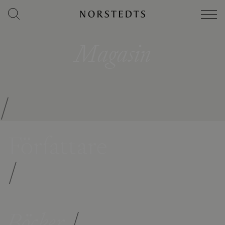
Magasin
/
Författare
/
Böcker
/