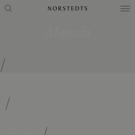
Magasin
/
Författare
/
Böcker
/