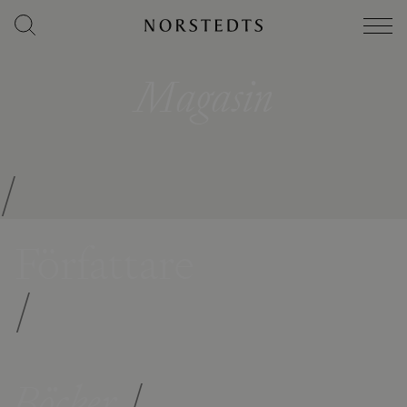
Magasin
/
Författare
/
Böcker
/