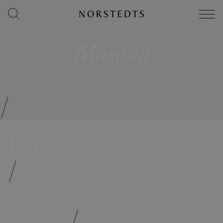
Magasin
/
Författare
/
Böcker
/