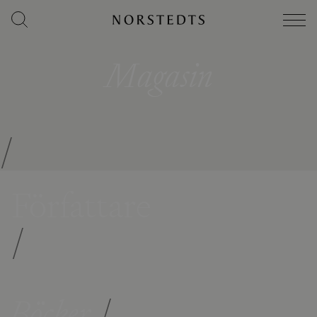
Magasin
/
Författare
/
Böcker
/