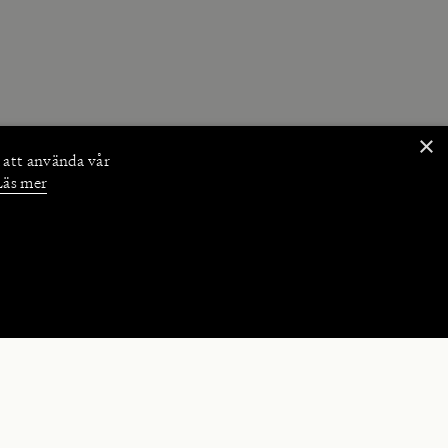
×
 att använda vår
Läs mer
NKTIONER