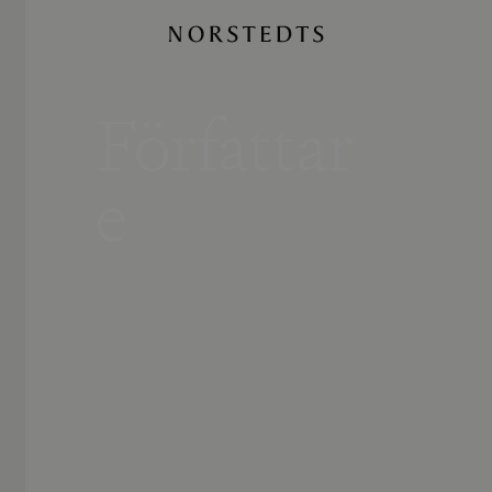
Författar
e