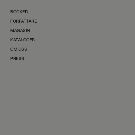
BÖCKER
FÖRFATTARE
MAGASIN
KATALOGER
OM OSS
PRESS
KONTAKTA OSS
HÅLLBARHET
MANUS