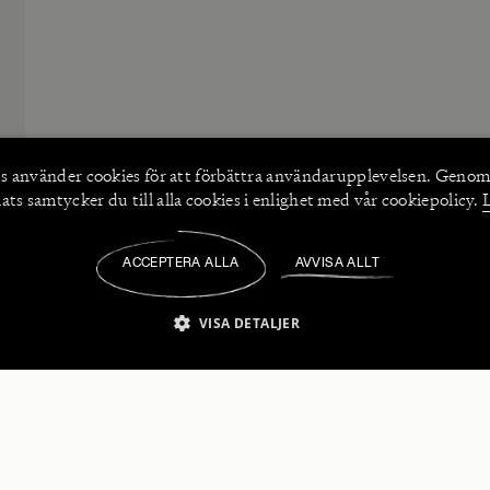
s använder
cookies
för att förbättra användarupplevelsen. Genom
ts samtycker du till alla cookies i enlighet med vår cookiepolicy.
ACCEPTERA ALLA
AVVISA ALLT
/
VISA DETALJER
IKT NÖDVÄNDIGT
PRESTANDA
INRIKTNING
FU
numerera på våra nyhetsbrev!
Strikt nödvändigt
Prestanda
Inriktning
Funktioner