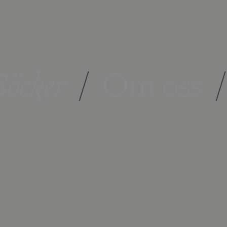
öcker
/
Om oss
/