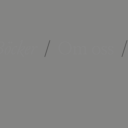
öcker
/
Om oss
/