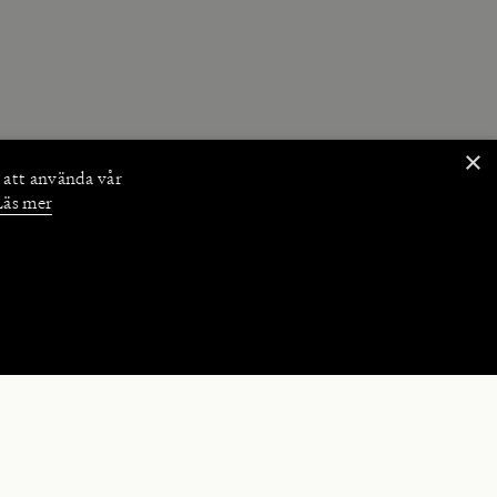
×
 att använda vår
Läs mer
NKTIONER