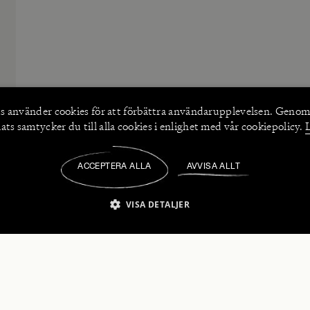
s använder
cookies
för att förbättra användarupplevelsen. Genom
ts samtycker du till alla cookies i enlighet med vår cookiepolicy.
ACCEPTERA ALLA
AVVISA ALLT
/
VISA DETALJER
IKT NÖDVÄNDIGT
PRESTANDA
INRIKTNING
FU
numerera på våra nyhetsbrev!
Strikt nödvändigt
Prestanda
Inriktning
Funktioner