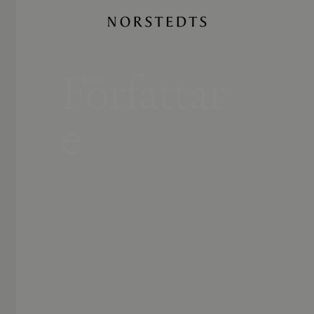
Författar
e