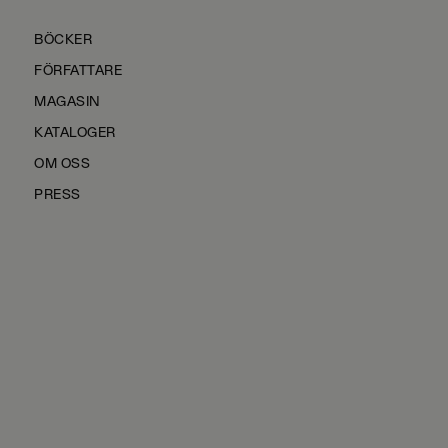
BÖCKER
FÖRFATTARE
MAGASIN
KATALOGER
OM OSS
PRESS
KONTAKTA OSS
HÅLLBARHET
MANUS