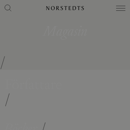
Magasin
/
Författare
/
Böcker
/