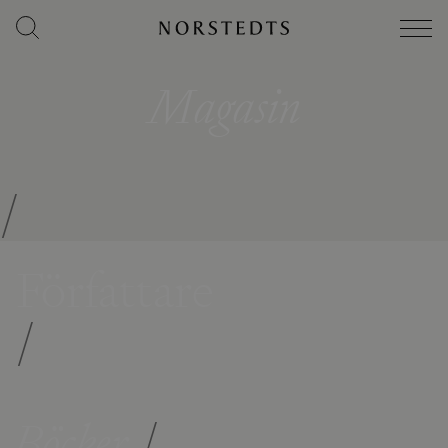
Magasin
/
Författare
/
Böcker
/