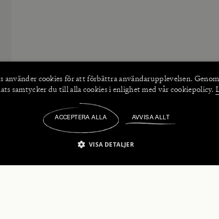
s använder
cookies
för att förbättra användarupplevelsen. Genom
ts samtycker du till alla cookies i enlighet med vår cookiepolicy.
ACCEPTERA ALLA
AVVISA ALLT
/
VISA DETALJER
IKT NÖDVÄNDIGT
PRESTANDA
INRIKTNING
FU
numerera på våra nyhetsbrev!
Strikt nödvändigt
Prestanda
Inriktning
Funktioner