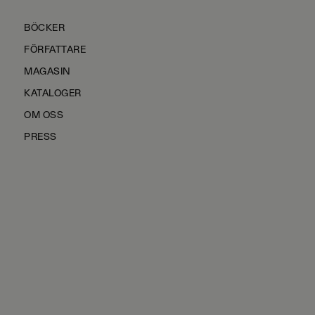
BÖCKER
FÖRFATTARE
MAGASIN
KATALOGER
OM OSS
PRESS
KONTAKTA OSS
HÅLLBARHET
MANUS