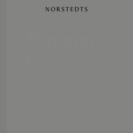
Författar
e