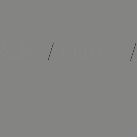
öcker
/
Om oss
/