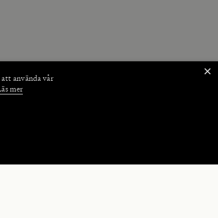
×
 att använda vår
Läs mer
NKTIONER