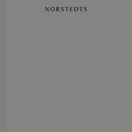
Författar
e