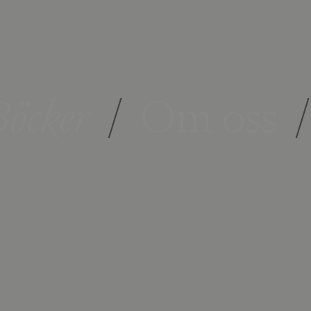
öcker
/
Om oss
/