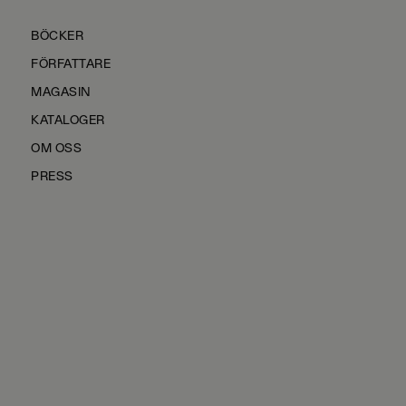
BÖCKER
FÖRFATTARE
MAGASIN
KATALOGER
OM OSS
PRESS
KONTAKTA OSS
HÅLLBARHET
MANUS