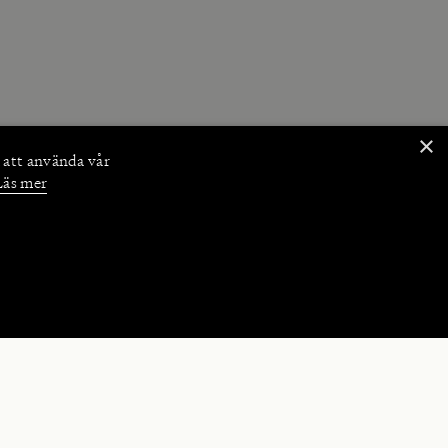
×
 att använda vår
Läs mer
NKTIONER