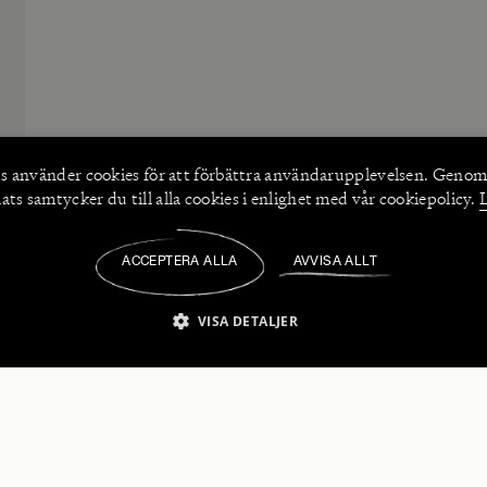
s använder
cookies
för att förbättra användarupplevelsen. Genom
ts samtycker du till alla cookies i enlighet med vår cookiepolicy.
ACCEPTERA ALLA
AVVISA ALLT
/
VISA DETALJER
IKT NÖDVÄNDIGT
PRESTANDA
INRIKTNING
FU
numerera på våra nyhetsbrev!
Strikt nödvändigt
Prestanda
Inriktning
Funktioner