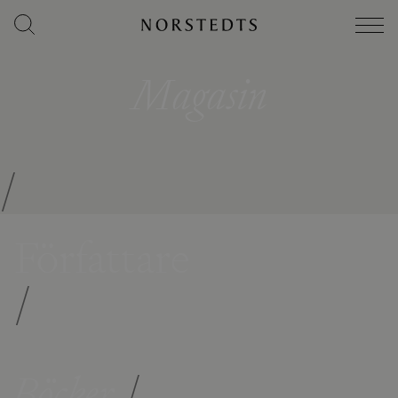
Magasin
/
Författare
/
Böcker
/