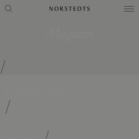
Magasin
/
Författare
/
Böcker
/