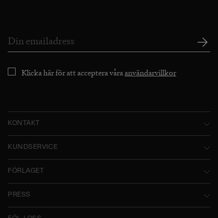
Klicka här för att acceptera våra
användarvillkor
KONTAKT
Norstedts Förlagsgrupp AB
KUNDSERVICE
P.O. Box 2052
Kontakta oss
FÖRLAGET
SE-103 12 Stockholm, Sweden
Användarvillkor
Norstedts historia
Besöksadress: Tryckerigatan 4
PRESS
Integritetspolicy
Norstedts Förlagsgrupp
Kataloger
Org.nr: 556045-7748