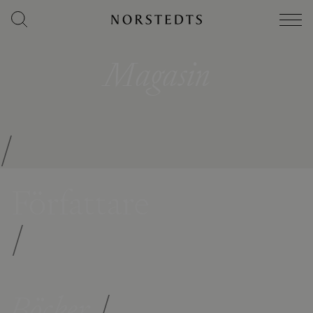
Magasin
/
Författare
/
Böcker
/