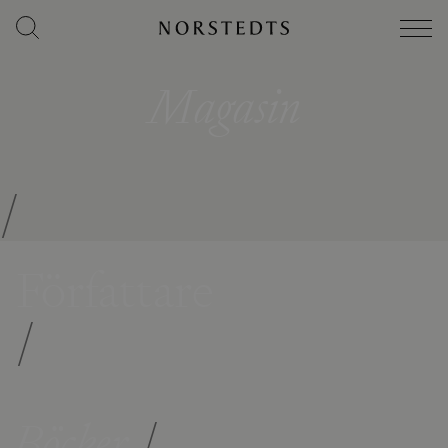
Magasin
/
Författare
/
Böcker
/