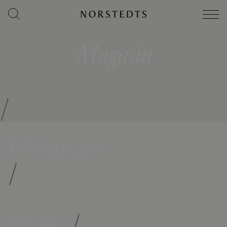
Magasin
/
Författare
/
Böcker
/