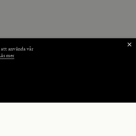
×
 att använda vår
Läs mer
NKTIONER