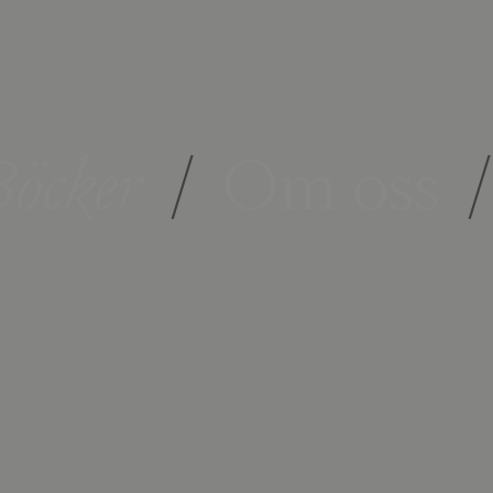
öcker
/
Om oss
/