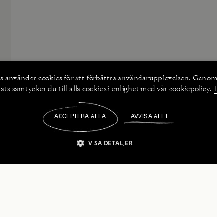
s använder
cookies
för att förbättra användarupplevelsen. Genom
ts samtycker du till alla cookies i enlighet med vår cookiepolicy.
ACCEPTERA ALLA
AVVISA ALLT
/
VISA DETALJER
IKT NÖDVÄNDIGT
PRESTANDA
INRIKTNING
FU
numerera på våra nyhetsbrev!
Strikt nödvändigt
Prestanda
Inriktning
Funktioner