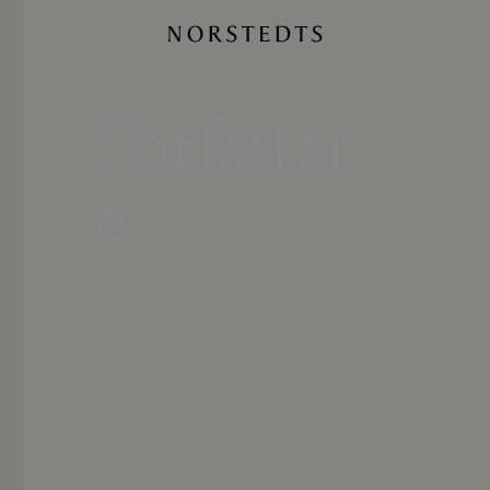
Författar
e