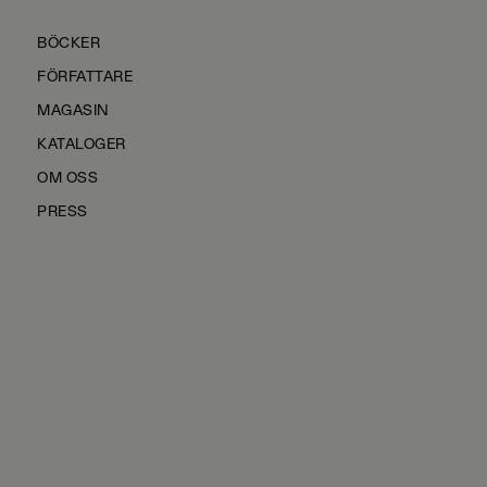
BÖCKER
FÖRFATTARE
MAGASIN
KATALOGER
OM OSS
PRESS
KONTAKTA OSS
HÅLLBARHET
MANUS