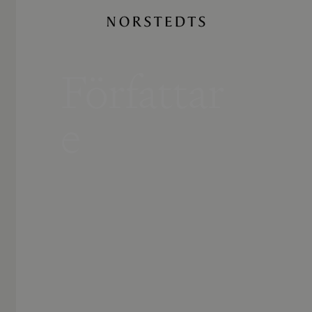
Författar
e