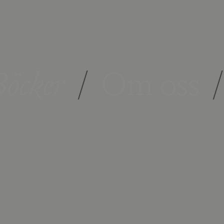
öcker
/
Om oss
/