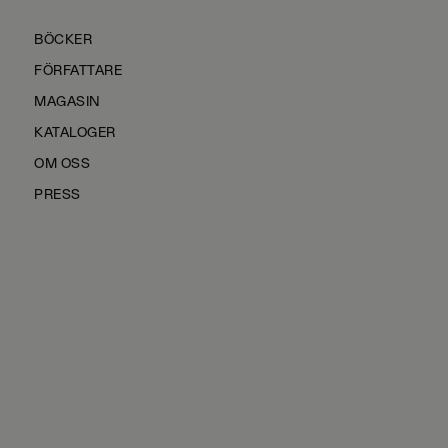
BÖCKER
FÖRFATTARE
MAGASIN
KATALOGER
OM OSS
PRESS
KONTAKTA OSS
HÅLLBARHET
MANUS