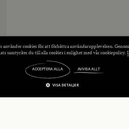
s använder
cookies
för att förbättra användarupplevelsen. Genom
ts samtycker du till alla cookies i enlighet med vår cookiepolicy.
ACCEPTERA ALLA
AVVISA ALLT
/
VISA DETALJER
IKT NÖDVÄNDIGT
PRESTANDA
INRIKTNING
FU
numerera på våra nyhetsbrev!
Strikt nödvändigt
Prestanda
Inriktning
Funktioner