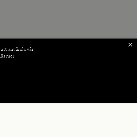
×
 att använda vår
Läs mer
NKTIONER