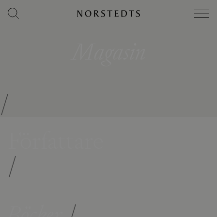
Magasin
/
Författare
/
Böcker
/