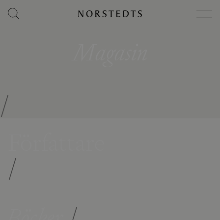
Magasin
/
Författare
/
Böcker
/