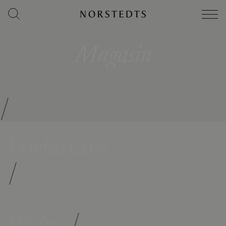
Magasin
/
Författare
/
Böcker
/