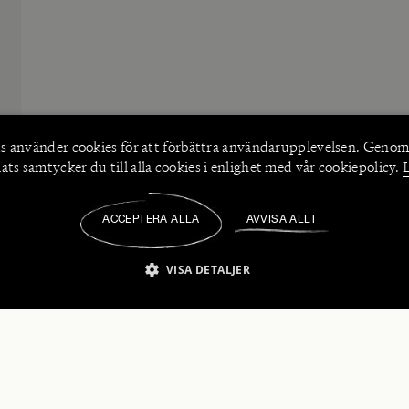
s använder
cookies
för att förbättra användarupplevelsen. Genom
ts samtycker du till alla cookies i enlighet med vår cookiepolicy.
ACCEPTERA ALLA
AVVISA ALLT
/
VISA DETALJER
IKT NÖDVÄNDIGT
PRESTANDA
INRIKTNING
FU
numerera på våra nyhetsbrev!
Strikt nödvändigt
Prestanda
Inriktning
Funktioner