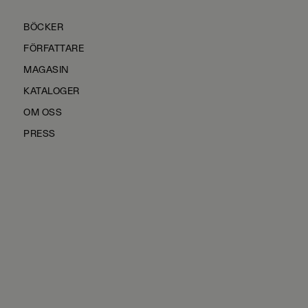
BÖCKER
FÖRFATTARE
MAGASIN
KATALOGER
OM OSS
PRESS
KONTAKTA OSS
HÅLLBARHET
MANUS