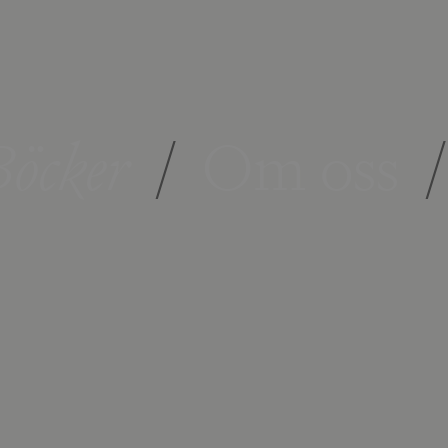
öcker
/
Om oss
/