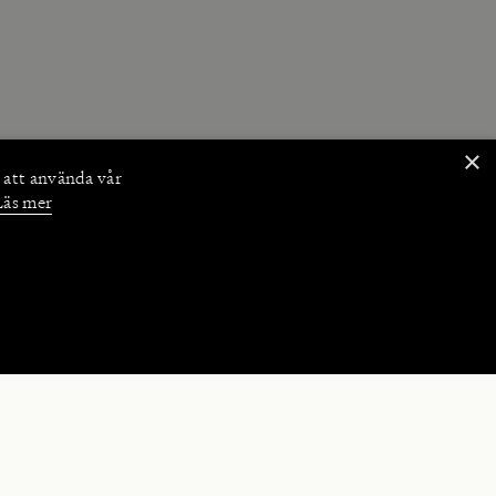
×
 att använda vår
Läs mer
NKTIONER