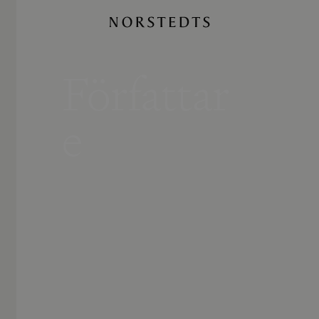
Författar
e